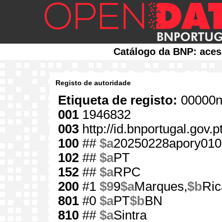
Catálogo da BNP: aces
Registo de autoridade
Etiqueta de registo:
00000n
001
1946832
003
http://id.bnportugal.gov.
100
##
$a
20250228apory010
102
##
$a
PT
152
##
$a
RPC
200
#1
$9
9
$a
Marques,
$b
Ric
801
#0
$a
PT
$b
BN
810
##
$a
Sintra