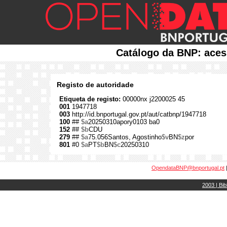
Catálogo da BNP: aces
Registo de autoridade
Etiqueta de registo:
00000nx j2200025 45
001
1947718
003
http://id.bnportugal.gov.pt/aut/catbnp/1947718
100
##
$a
20250310apory0103 ba0
152
##
$b
CDU
279
##
$a
75.056Santos, Agostinho
$v
BN
$z
por
801
#0
$a
PT
$b
BN
$c
20250310
OpendataBNP@bnportugal.pt
2003 | Bib