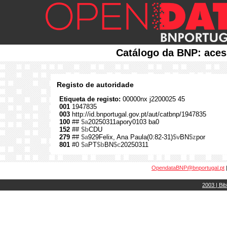
Catálogo da BNP: aces
Registo de autoridade
Etiqueta de registo:
00000nx j2200025 45
001
1947835
003
http://id.bnportugal.gov.pt/aut/catbnp/1947835
100
##
$a
20250311apory0103 ba0
152
##
$b
CDU
279
##
$a
929Felix, Ana Paula(0:82-31)
$v
BN
$z
por
801
#0
$a
PT
$b
BN
$c
20250311
OpendataBNP@bnportugal.pt
2003 | Bib