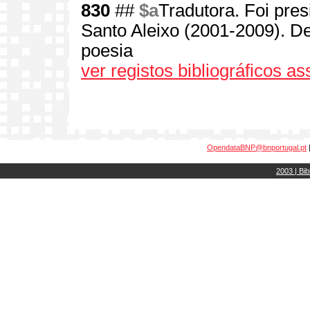
830
##
$a
Tradutora. Foi pre
Santo Aleixo (2001-2009). De
poesia
ver registos bibliográficos a
OpendataBNP@bnportugal.pt
2003 | Bib