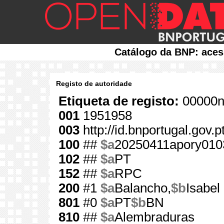
Catálogo da BNP: aces
Registo de autoridade
Etiqueta de registo:
00000n
001
1951958
003
http://id.bnportugal.gov.
100
##
$a
20250411apory010
102
##
$a
PT
152
##
$a
RPC
200
#1
$a
Balancho,
$b
Isabel
801
#0
$a
PT
$b
BN
810
##
$a
Alembraduras