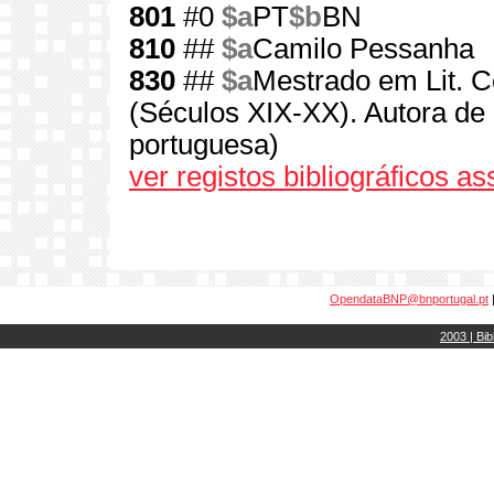
801
#0
$a
PT
$b
BN
810
##
$a
Camilo Pessanha
830
##
$a
Mestrado em Lit. 
(Séculos XIX-XX). Autora de
portuguesa)
ver registos bibliográficos a
OpendataBNP@bnportugal.pt
2003 | Bib