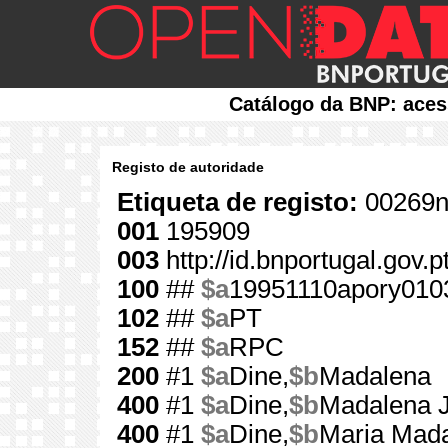
Catálogo da BNP: aces
Registo de autoridade
Etiqueta de registo:
00269n
001
195909
003
http://id.bnportugal.gov.
100
##
$a
19951110apory010
102
##
$a
PT
152
##
$a
RPC
200
#1
$a
Dine,
$b
Madalena
400
#1
$a
Dine,
$b
Madalena 
400
#1
$a
Dine,
$b
Maria Mada