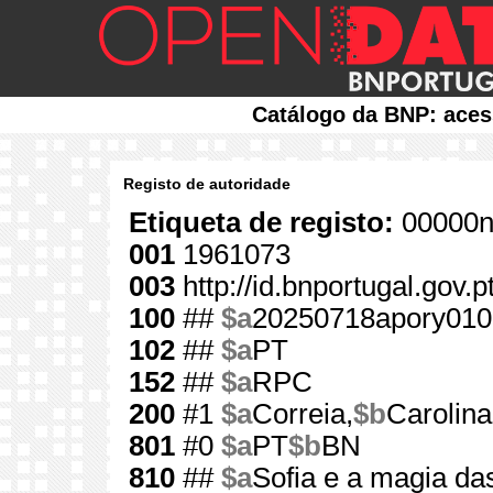
Catálogo da BNP: aces
Registo de autoridade
Etiqueta de registo:
00000n
001
1961073
003
http://id.bnportugal.gov.
100
##
$a
20250718apory010
102
##
$a
PT
152
##
$a
RPC
200
#1
$a
Correia,
$b
Carolina
801
#0
$a
PT
$b
BN
810
##
$a
Sofia e a magia da