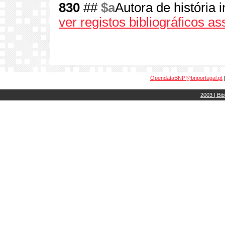
830
##
$a
Autora de história i
ver registos bibliográficos a
OpendataBNP@bnportugal.pt
2003 | Bib