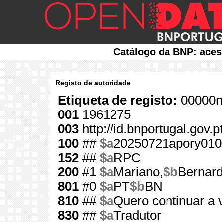
Catálogo da BNP: aces
Registo de autoridade
Etiqueta de registo:
00000n
001
1961275
003
http://id.bnportugal.gov.
100
##
$a
20250721apory010
152
##
$a
RPC
200
#1
$a
Mariano,
$b
Bernar
801
#0
$a
PT
$b
BN
810
##
$a
Quero continuar a 
830
##
$a
Tradutor