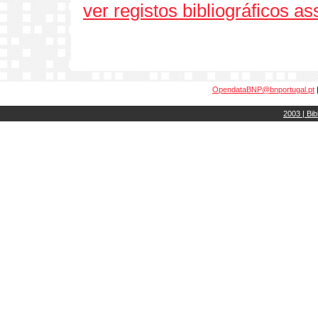
ver registos bibliográficos a
OpendataBNP@bnportugal.pt
2003 | Bib