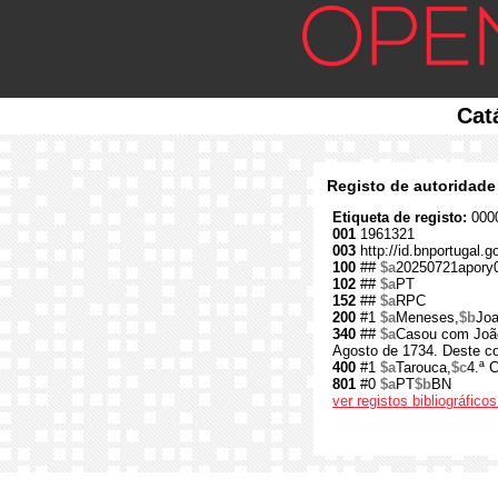
Cat
Registo de autoridade
Etiqueta de registo:
0000
001
1961321
003
http://id.bnportugal.
100
##
$a
20250721apory
102
##
$a
PT
152
##
$a
RPC
200
#1
$a
Meneses,
$b
Joa
340
##
$a
Casou com João
Agosto de 1734. Deste co
400
#1
$a
Tarouca,
$c
4.ª 
801
#0
$a
PT
$b
BN
ver registos bibliográfic