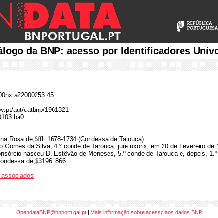
álogo da BNP: acesso por Identificadores Unív
0nx a22000253 45
gov.pt/aut/catbnp/1961321
0103 ba0
na Rosa de,
$f
fl. 1678-1734 (Condessa de Tarouca)
 Gomes da Silva, 4.º conde de Tarouca, jure uxoris, em 20 de Fevereiro de
nsórcio nasceu D. Estêvão de Meneses, 5.º conde de Tarouca e, depois, 1.
Condessa de,
$3
1961866
os associados
OpendataBNP@bnportugal.pt
|
Mais informação sobre acesso aos dados BNP