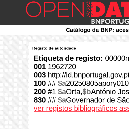
Catálogo da BNP: aces
Registo de autoridade
Etiqueta de registo:
00000n
001
1962720
003
http://id.bnportugal.gov.
100
##
$a
20250805apory010
200
#1
$a
Orta,
$b
António Jos
830
##
$a
Governador de São
ver registos bibliográficos a