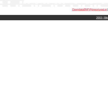
OpendataBNP@bnportugal.pt
2003 | Bib