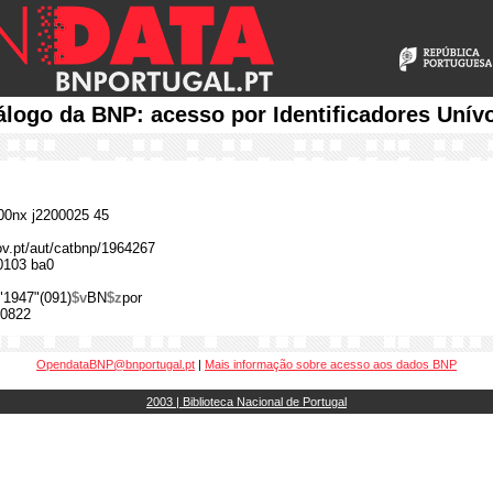
álogo da BNP: acesso por Identificadores Unív
0nx j2200025 45
gov.pt/aut/catbnp/1964267
0103 ba0
"1947"(091)
$v
BN
$z
por
0822
OpendataBNP@bnportugal.pt
|
Mais informação sobre acesso aos dados BNP
2003 | Biblioteca Nacional de Portugal