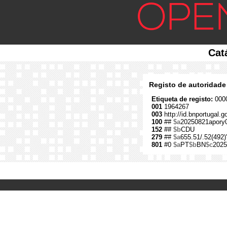
Cat
Registo de autoridade
Etiqueta de registo:
0000
001
1964267
003
http://id.bnportugal.
100
##
$a
20250821apory
152
##
$b
CDU
279
##
$a
655.51/.52(492)
801
#0
$a
PT
$b
BN
$c
2025