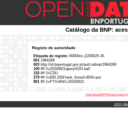
Catálogo da BNP: aces
Registo de autoridade
Etiqueta de registo:
00000nx j2200025 45
001
1964268
003
http://id.bnportugal.gov.pt/aut/catbnp/1964268
100
##
$a
20250821apory0103 ba0
152
##
$b
CDU
279
##
$a
930.255Frank, Anne
$v
BN
$z
por
801
#0
$a
PT
$b
BN
$c
20250822
OpendataBNP@bnportugal.pt
2003 | Bib