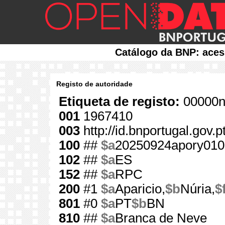
Catálogo da BNP: aces
Registo de autoridade
Etiqueta de registo:
00000n
001
1967410
003
http://id.bnportugal.gov.
100
##
$a
20250924apory010
102
##
$a
ES
152
##
$a
RPC
200
#1
$a
Aparicio,
$b
Núria,
$
801
#0
$a
PT
$b
BN
810
##
$a
Branca de Neve