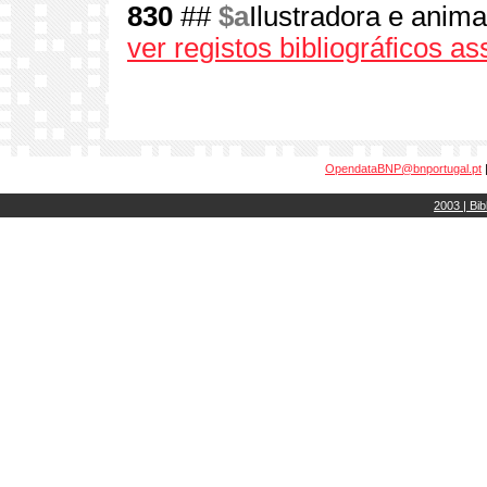
830
##
$a
Ilustradora e anim
ver registos bibliográficos a
OpendataBNP@bnportugal.pt
2003 | Bib