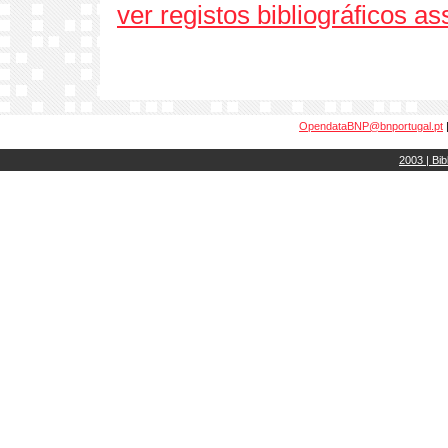
ver registos bibliográficos a
OpendataBNP@bnportugal.pt
2003 | Bib