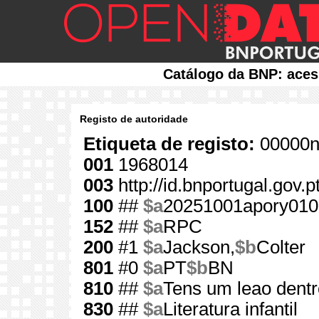
Catálogo da BNP: aces
Registo de autoridade
Etiqueta de registo:
00000n
001
1968014
003
http://id.bnportugal.gov.
100
##
$a
20251001apory010
152
##
$a
RPC
200
#1
$a
Jackson,
$b
Colter
801
#0
$a
PT
$b
BN
810
##
$a
Tens um leao dentro
830
##
$a
Literatura infantil