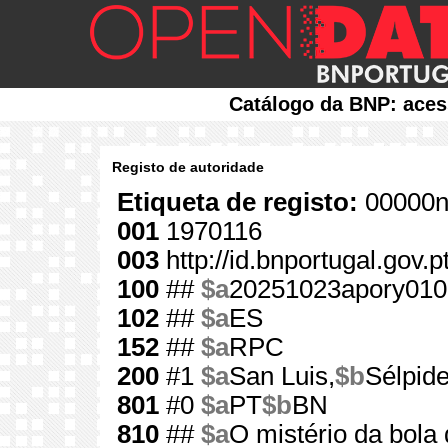
Catálogo da BNP: aces
Registo de autoridade
Etiqueta de registo:
00000n
001
1970116
003
http://id.bnportugal.gov.
100
##
$a
20251023apory010
102
##
$a
ES
152
##
$a
RPC
200
#1
$a
San Luis,
$b
Sélpide
801
#0
$a
PT
$b
BN
810
##
$a
O mistério da bola