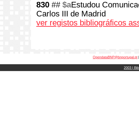
830
##
$a
Estudou Comunicaç
Carlos III de Madrid
ver registos bibliográficos a
OpendataBNP@bnportugal.pt
2003 | Bib