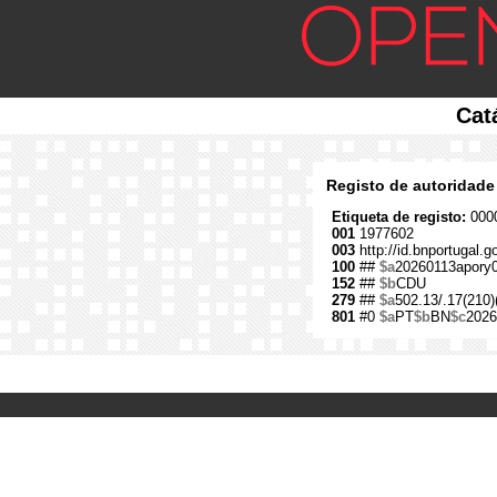
Cat
Registo de autoridade
Etiqueta de registo:
0000
001
1977602
003
http://id.bnportugal.
100
##
$a
20260113apory
152
##
$b
CDU
279
##
$a
502.13/.17(210)
801
#0
$a
PT
$b
BN
$c
2026