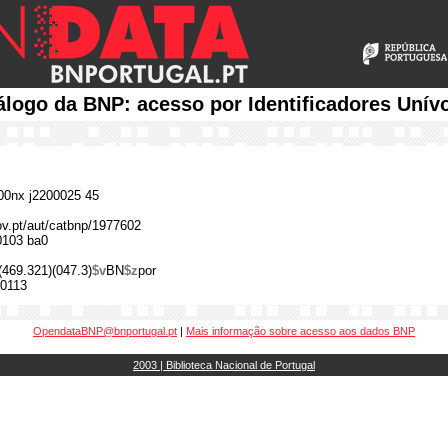
álogo da BNP: acesso por Identificadores Unív
0nx j2200025 45
gov.pt/aut/catbnp/1977602
0103 ba0
(469.321)(047.3)
$v
BN
$z
por
0113
OpendataBNP@bnportugal.pt
|
Mais informação sobre acesso aos dados BNP
2003 | Biblioteca Nacional de Portugal