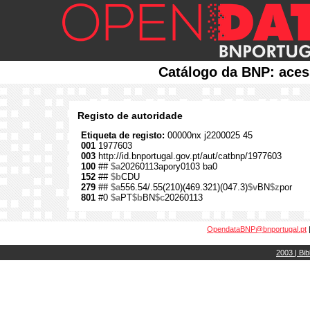
Catálogo da BNP: aces
Registo de autoridade
Etiqueta de registo:
00000nx j2200025 45
001
1977603
003
http://id.bnportugal.gov.pt/aut/catbnp/1977603
100
##
$a
20260113apory0103 ba0
152
##
$b
CDU
279
##
$a
556.54/.55(210)(469.321)(047.3)
$v
BN
$z
por
801
#0
$a
PT
$b
BN
$c
20260113
OpendataBNP@bnportugal.pt
2003 | Bib