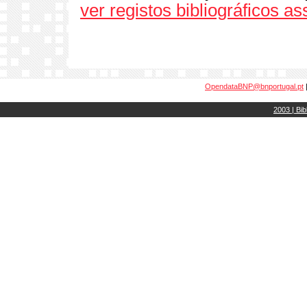
ver registos bibliográficos a
OpendataBNP@bnportugal.pt
2003 | Bib