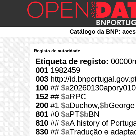
Catálogo da BNP: aces
Registo de autoridade
Etiqueta de registo:
00000n
001
1982459
003
http://id.bnportugal.gov.
100
##
$a
20260130apory010
152
##
$a
RPC
200
#1
$a
Duchow,
$b
George
801
#0
$a
PT
$b
BN
810
##
$a
A history of Portuga
830
##
$a
Tradução e adapta