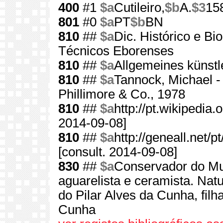
400
#1
$a
Cutileiro,
$b
A.
$3
15
801
#0
$a
PT
$b
BN
810
##
$a
Dic. Histórico e Bi
Técnicos Eborenses
810
##
$a
Allgemeines künstl
810
##
$a
Tannock, Michael - 
Phillimore & Co., 1978
810
##
$a
http://pt.wikipedia
2014-09-08]
810
##
$a
http://geneall.net/
[consult. 2014-09-08]
830
##
$a
Conservador do Mus
aguarelista e ceramista. Nat
do Pilar Alves da Cunha, filh
Cunha