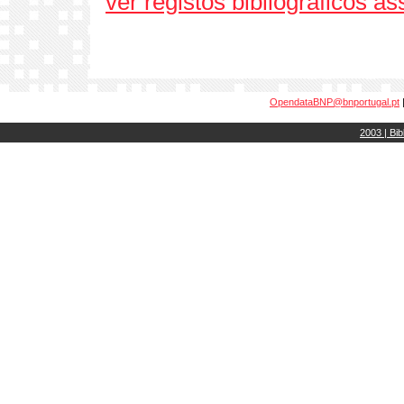
ver registos bibliográficos a
OpendataBNP@bnportugal.pt
2003 | Bib