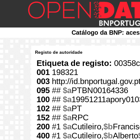
Catálogo da BNP: aces
Registo de autoridade
Etiqueta de registo:
00358c
001
198321
003
http://id.bnportugal.gov.
095
##
$a
PTBN00164336
100
##
$a
19951211apory010
102
##
$a
PT
152
##
$a
RPC
200
#1
$a
Cutileiro,
$b
Francis
400
#1
$a
Cutileiro,
$b
Alberto