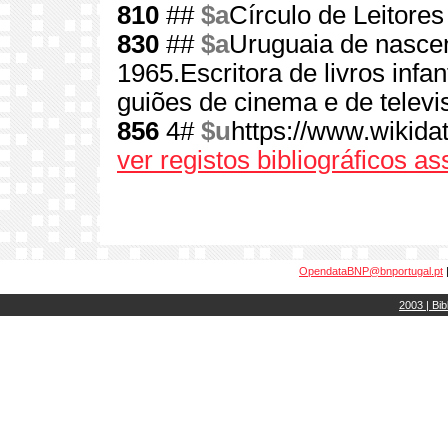
810
##
$a
Círculo de Leitores
830
##
$a
Uruguaia de nasce
1965.Escritora de livros infa
guiões de cinema e de televi
856
4#
$u
https://www.wikida
ver registos bibliográficos a
OpendataBNP@bnportugal.pt
2003 | Bib