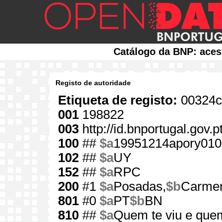
Catálogo da BNP: aces
Registo de autoridade
Etiqueta de registo:
00324c
001
198822
003
http://id.bnportugal.gov.
100
##
$a
19951214apory010
102
##
$a
UY
152
##
$a
RPC
200
#1
$a
Posadas,
$b
Carme
801
#0
$a
PT
$b
BN
810
##
$a
Quem te viu e quem