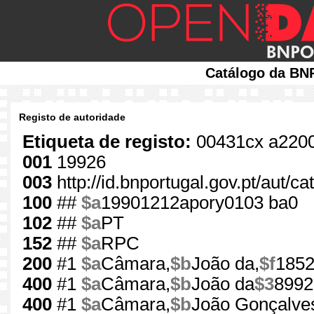
Catálogo da BNP
Registo de autoridade
Etiqueta de registo:
00431cx a220
001
19926
003
http://id.bnportugal.gov.pt/aut/c
100
##
$a
19901212apory0103 ba0
102
##
$a
PT
152
##
$a
RPC
200
#1
$a
Câmara,
$b
João da,
$f
1852
400
#1
$a
Câmara,
$b
João da
$3
8992
400
#1
$a
Câmara,
$b
João Gonçalve