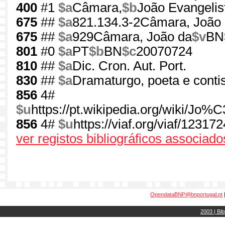
400
#1
$a
Câmara,
$b
João Evangelis
675
##
$a
821.134.3-2Câmara, João 
675
##
$a
929Câmara, João da
$v
BN
801
#0
$a
PT
$b
BN
$c
20070724
810
##
$a
Dic. Cron. Aut. Port.
830
##
$a
Dramaturgo, poeta e contis
856
4#
$u
https://pt.wikipedia.org/wik
856
4#
$u
https://viaf.org/viaf/123172
ver registos bibliográficos associado
OpendataBNP@bnportugal.pt
2003 | Bib