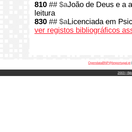
810
##
$a
João de Deus e a a
leitura
830
##
$a
Licenciada em Psic
ver registos bibliográficos a
OpendataBNP@bnportugal.pt
2003 | Bib