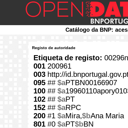
Catálogo da BNP: aces
Registo de autoridade
Etiqueta de registo:
00296n
001
200961
003
http://id.bnportugal.gov.
095
##
$a
PTBN00166907
100
##
$a
19960110apory010
102
##
$a
PT
152
##
$a
RPC
200
#1
$a
Mira,
$b
Ana Maria
801
#0
$a
PT
$b
BN