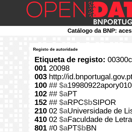
Catálogo da BNP: aces
Registo de autoridade
Etiqueta de registo:
00300c
001
20098
003
http://id.bnportugal.gov.
100
##
$a
19980922apory010
102
##
$a
PT
152
##
$a
RPC
$b
SIPOR
210
02
$a
Universidade de Li
410
02
$a
Faculdade de Letra
801
#0
$a
PT
$b
BN