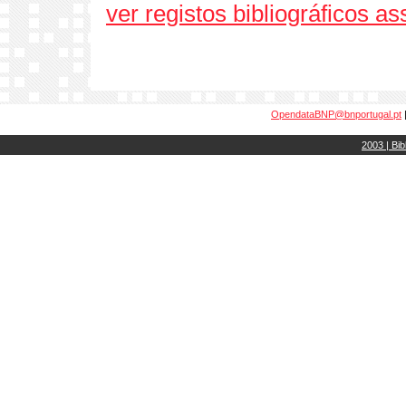
ver registos bibliográficos a
OpendataBNP@bnportugal.pt
2003 | Bib