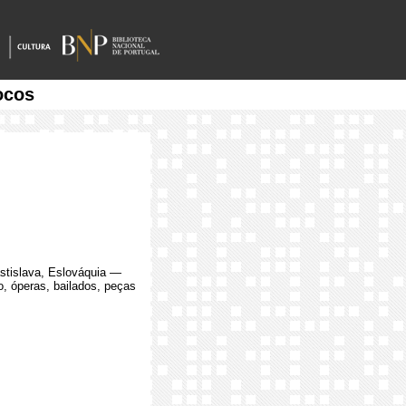
ocos
astislava, Eslováquia —
o, óperas, bailados, peças