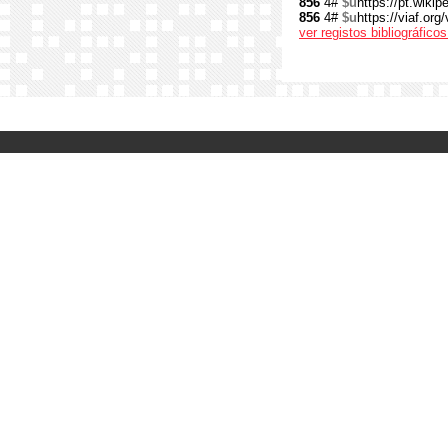
856
4#
$u
https://pt.wik
856
4#
$u
https://viaf.org
ver registos bibliográfic