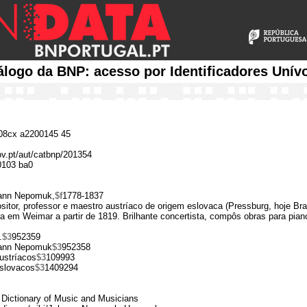
álogo da BNP: acesso por Identificadores Unív
8cx a2200145 45
gov.pt/aut/catbnp/201354
0103 ba0
ann Nepomuk,
$f
1778-1837
sitor, professor e maestro austríaco de origem eslovaca (Pressburg, hoje Br
a em Weimar a partir de 1819. Brilhante concertista, compôs obras para pian
.
$3
952359
ann Nepomuk
$3
952358
ustríacos
$3
109993
slovacos
$3
1409294
Dictionary of Music and Musicians