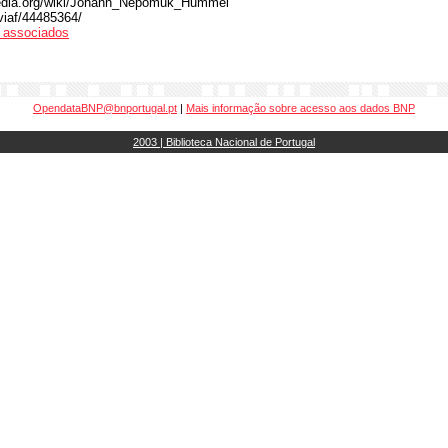
ipedia.org/wiki/Johann_Nepomuk_Hummel
/viaf/44485364/
os associados
OpendataBNP@bnportugal.pt
|
Mais informação sobre acesso aos dados BNP
2003 | Biblioteca Nacional de Portugal