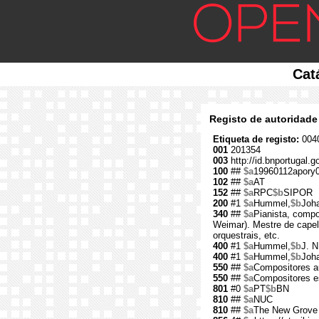
Cat
Registo de autoridade
Etiqueta de registo:
0040
001
201354
003
http://id.bnportugal.
100
##
$a
19960112apory
102
##
$a
AT
152
##
$a
RPC
$b
SIPOR
200
#1
$a
Hummel,
$b
Joh
340
##
$a
Pianista, compo
Weimar). Mestre de capel
orquestrais, etc.
400
#1
$a
Hummel,
$b
J. N
400
#1
$a
Hummel,
$b
Joh
550
##
$a
Compositores a
550
##
$a
Compositores e
801
#0
$a
PT
$b
BN
810
##
$a
NUC
810
##
$a
The New Grove 