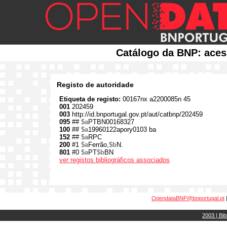
Catálogo da BNP: aces
Registo de autoridade
Etiqueta de registo:
00167nx a2200085n 45
001
202459
003
http://id.bnportugal.gov.pt/aut/catbnp/202459
095
##
$a
PTBN00168327
100
##
$a
19960122apory0103 ba
152
##
$a
RPC
200
#1
$a
Ferrão,
$b
N.
801
#0
$a
PT
$b
BN
ver registos bibliográficos associados
OpendataBNP@bnportugal.pt
2003 | Bib