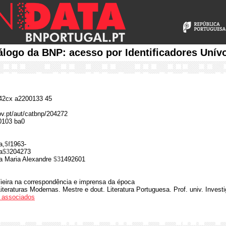
álogo da BNP: acesso por Identificadores Unív
2cx a2200133 45
gov.pt/aut/catbnp/204272
0103 ba0
a,
$f
1963-
a
$3
204273
na Maria Alexandre
$3
1492601
ieira na correspondência e imprensa da época
Literaturas Modernas. Mestre e dout. Literatura Portuguesa. Prof. univ. Invest
os associados