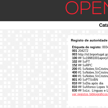
Cat
Registo de autoridade
Etiqueta de registo:
0034
001
204272
003
http://id.bnportugal.
100
##
$a
19981001apory
102
##
$a
PT
152
##
$a
RPC
200
#1
$a
Nobre,
$b
Cristin
400
#1
$a
Nobre,
$b
Cristin
400
#1
$a
Nobre,
$b
Cristi
801
#0
$a
PT
$b
BN
810
##
$a
Dia após dia
810
##
$a
Afonso Lopes V
830
##
$a
Lic. Línguas e 
ver registos bibliográfic