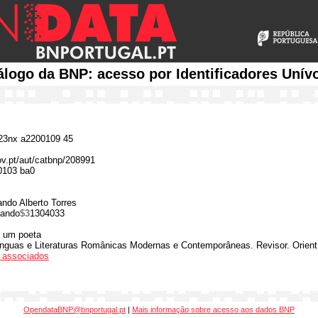
álogo da BNP: acesso por Identificadores Unív
3nx a2200109 45
gov.pt/aut/catbnp/208991
0103 ba0
ndo Alberto Torres
nando
$3
1304033
 um poeta
nguas e Literaturas Românicas Modernas e Contemporâneas. Revisor. Orient
os associados
OpendataBNP@bnportugal.pt
|
Mais informação sobre acesso aos dados BNP