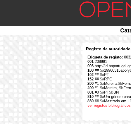
Cat
Registo de autoridade
Etiqueta de registo:
0032
001
208991
003
http://id.bnportugal.
100
##
$a
19960315apory
102
##
$a
PT
152
##
$a
RPC
200
#1
$a
Moreira,
$b
Ferna
400
#1
$a
Moreira,
$b
Fer
801
#0
$a
PT
$b
BN
810
##
$a
Um género para
830
##
$a
Mestrado em Lí
ver registos bibliográfic