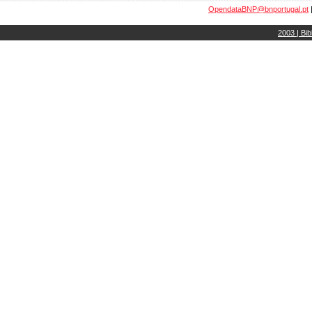
OpendataBNP@bnportugal.pt
2003 | Bib