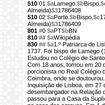
510
01
$a
Lamego.
$b
Bispo,
$
Almeida)
$3
1786408
510
02
$a
Porto.
$b
Bispo,
$c
1
Almeida)
$3
1786409
801
#0
$a
PT
$b
BN
810
##
$a
Wikipédia
830
##
$a
1.º Patriarca de L
1737. Foi bispo de Lamego (1
Estudou no Colégio de Santo
Com 18 anos, tomou em 20 
porcionista no Real Colégio
Coimbra, onde se doutourou
Inquisição de Lisboa, em 27
desembargador na Relação do
passou para a Casa da Supli