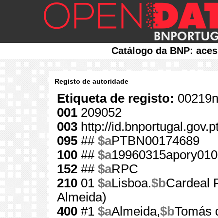
Catálogo da BNP: aces
Registo de autoridade
Etiqueta de registo:
00219n
001
209052
003
http://id.bnportugal.gov.
095
##
$a
PTBN00174689
100
##
$a
19960315apory010
152
##
$a
RPC
210
01
$a
Lisboa.
$b
Cardeal P
Almeida)
400
#1
$a
Almeida,
$b
Tomás 