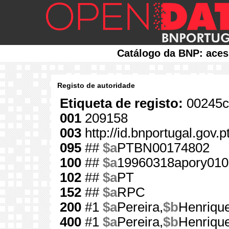
Catálogo da BNP: aces
Registo de autoridade
Etiqueta de registo:
00245c
001
209158
003
http://id.bnportugal.gov.
095
##
$a
PTBN00174802
100
##
$a
19960318apory010
102
##
$a
PT
152
##
$a
RPC
200
#1
$a
Pereira,
$b
Henrique
400
#1
$a
Pereira,
$b
Henrique