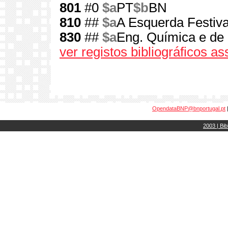
801
#0
$a
PT
$b
BN
810
##
$a
A Esquerda Festiv
830
##
$a
Eng. Química e de M
ver registos bibliográficos a
OpendataBNP@bnportugal.pt
2003 | Bib