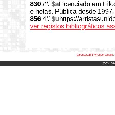
830
##
$a
Licenciado em Filos
e notas. Publica desde 1997.
856
4#
$u
https://artistasunid
ver registos bibliográficos a
OpendataBNP@bnportugal.pt
2003 | Bib