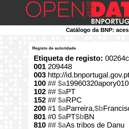
Catálogo da BNP: aces
Registo de autoridade
Etiqueta de registo:
00264c
001
209448
003
http://id.bnportugal.gov.
100
##
$a
19960320apory010
102
##
$a
PT
152
##
$a
RPC
200
#1
$a
Parreira,
$b
Francis
801
#0
$a
PT
$b
BN
810
##
$a
As tribos de Danu