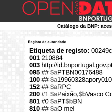
Catálogo da BNP: aces
Registo de autoridade
Etiqueta de registo:
00249c
001
210884
003
http://id.bnportugal.gov.
095
##
$a
PTBN00176488
100
##
$a
19960328apory010
152
##
$a
RPC
200
#1
$a
Paixão,
$b
Vasco Co
801
#0
$a
PT
$b
BN
810
##
$a
O mel