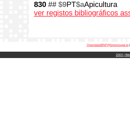
830
##
$9
PT
$a
Apicultura
ver registos bibliográficos a
OpendataBNP@bnportugal.pt
2003 | Bib