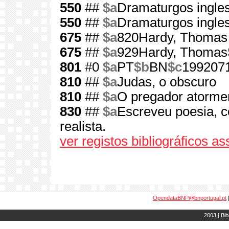
550
##
$a
Dramaturgos ingle
550
##
$a
Dramaturgos ingle
675
##
$a
820Hardy, Thomas
675
##
$a
929Hardy, Thomas
801
#0
$a
PT
$b
BN
$c
199207
810
##
$a
Judas, o obscuro
810
##
$a
O pregador atorme
830
##
$a
Escreveu poesia, c
realista.
ver registos bibliográficos a
OpendataBNP@bnportugal.pt
2003 | Bib