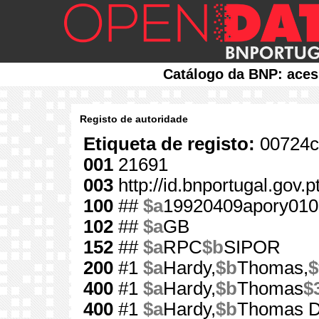
Catálogo da BNP: aces
Registo de autoridade
Etiqueta de registo:
00724c
001
21691
003
http://id.bnportugal.gov.
100
##
$a
19920409apory010
102
##
$a
GB
152
##
$a
RPC
$b
SIPOR
200
#1
$a
Hardy,
$b
Thomas,
$
400
#1
$a
Hardy,
$b
Thomas
$
400
#1
$a
Hardy,
$b
Thomas D