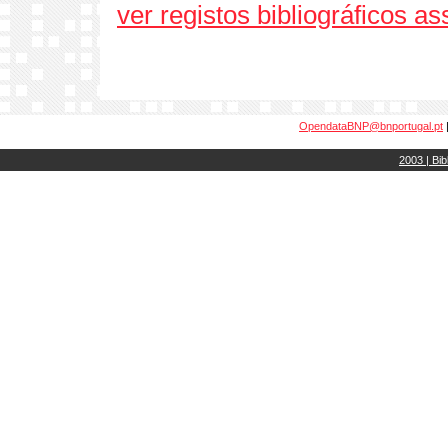
ver registos bibliográficos a
OpendataBNP@bnportugal.pt
2003 | Bib