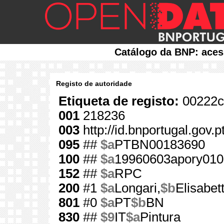
Catálogo da BNP: aces
Registo de autoridade
Etiqueta de registo:
00222c
001
218236
003
http://id.bnportugal.gov.
095
##
$a
PTBN00183690
100
##
$a
19960603apory010
152
##
$a
RPC
200
#1
$a
Longari,
$b
Elisabet
801
#0
$a
PT
$b
BN
830
##
$9
IT
$a
Pintura