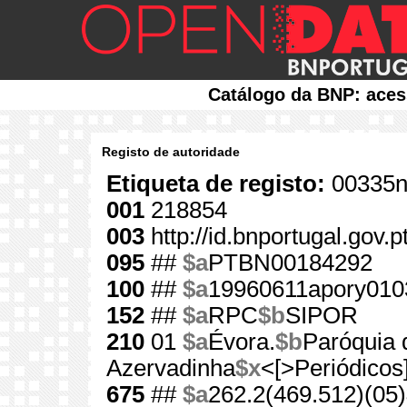
Catálogo da BNP: aces
Registo de autoridade
Etiqueta de registo:
00335n
001
218854
003
http://id.bnportugal.gov.
095
##
$a
PTBN00184292
100
##
$a
19960611apory010
152
##
$a
RPC
$b
SIPOR
210
01
$a
Évora.
$b
Paróquia 
Azervadinha
$x
<[>Periódicos
675
##
$a
262.2(469.512)(05)