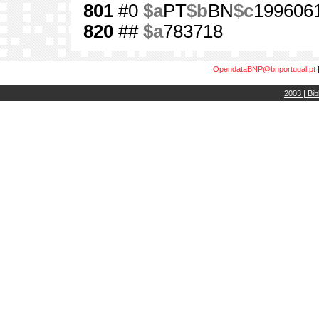
801
#0
$a
PT
$b
BN
$c
199606
820
##
$a
783718
OpendataBNP@bnportugal.pt
2003 | Bib