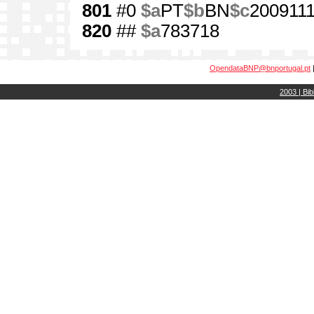
801
#0
$a
PT
$b
BN
$c
200911
820
##
$a
783718
OpendataBNP@bnportugal.pt
2003 | Bib