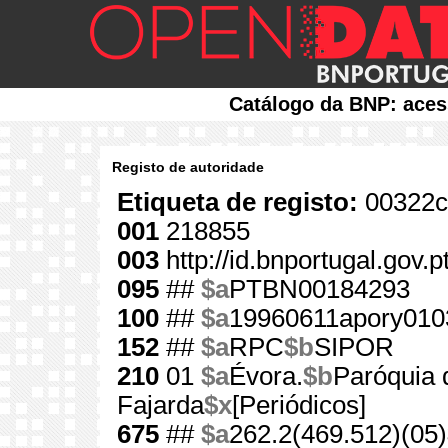
Catálogo da BNP: aces
Registo de autoridade
Etiqueta de registo:
00322c
001
218855
003
http://id.bnportugal.gov.
095
##
$a
PTBN00184293
100
##
$a
19960611apory010
152
##
$a
RPC
$b
SIPOR
210
01
$a
Évora.
$b
Paróquia 
Fajarda
$x
[Periódicos]
675
##
$a
262.2(469.512)(05)