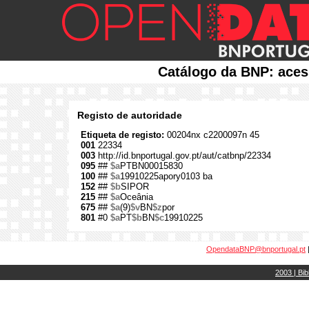
Catálogo da BNP: aces
Registo de autoridade
Etiqueta de registo:
00204nx c2200097n 45
001
22334
003
http://id.bnportugal.gov.pt/aut/catbnp/22334
095
##
$a
PTBN00015830
100
##
$a
19910225apory0103 ba
152
##
$b
SIPOR
215
##
$a
Oceânia
675
##
$a
(9)
$v
BN
$z
por
801
#0
$a
PT
$b
BN
$c
19910225
OpendataBNP@bnportugal.pt
2003 | Bib