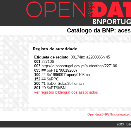
Catálogo da BNP: aces
Registo de autoridade
Etiqueta de registo:
00174nx a2200085n 45
001
227106
003
http://id.bnportugal.gov.pt/aut/catbnp/227106
095
##
$a
PTBN00192687
100
##
$a
19960911apory0103 ba
152
##
$a
RPC
200
#1
$a
Del Solar,
$b
Hernani
801
#0
$a
PT
$b
BN
ver registos bibliográficos associados
OpendataBNP@bnportugal.pt
2003 | Bib