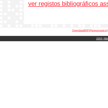
ver registos bibliográficos a
OpendataBNP@bnportugal.pt
2003 | Bib