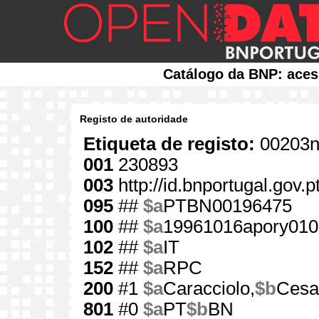
Catálogo da BNP: aces
Registo de autoridade
Etiqueta de registo:
00203n
001
230893
003
http://id.bnportugal.gov.
095
##
$a
PTBN00196475
100
##
$a
19961016apory010
102
##
$a
IT
152
##
$a
RPC
200
#1
$a
Caracciolo,
$b
Cesa
801
#0
$a
PT
$b
BN