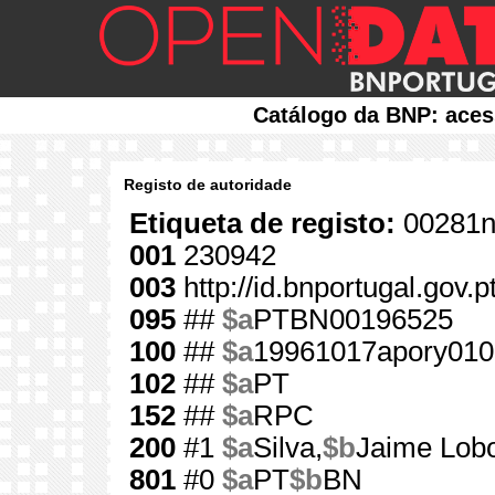
Catálogo da BNP: aces
Registo de autoridade
Etiqueta de registo:
00281n
001
230942
003
http://id.bnportugal.gov.
095
##
$a
PTBN00196525
100
##
$a
19961017apory010
102
##
$a
PT
152
##
$a
RPC
200
#1
$a
Silva,
$b
Jaime Lobo
801
#0
$a
PT
$b
BN