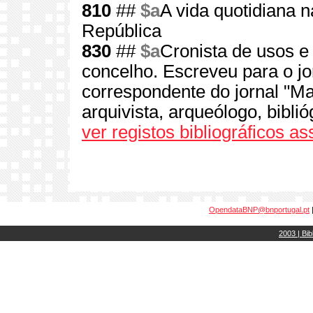
810
##
$a
A vida quotidiana 
República
830
##
$a
Cronista de usos e
concelho. Escreveu para o jo
correspondente do jornal "M
arquivista, arqueólogo, bibli
ver registos bibliográficos a
OpendataBNP@bnportugal.pt
2003 | Bib