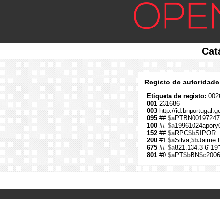
Cat
Registo de autoridade
Etiqueta de registo:
0026
001
231686
003
http://id.bnportugal.
095
##
$a
PTBN00197247
100
##
$a
19961024apory
152
##
$a
RPC
$b
SIPOR
200
#1
$a
Silva,
$b
Jaime 
675
##
$a
821.134.3-6"19"
801
#0
$a
PT
$b
BN
$c
2006