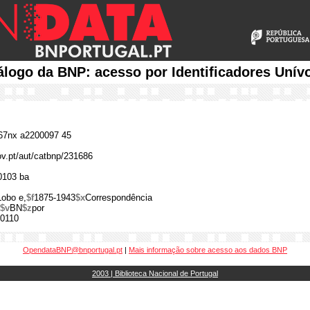
álogo da BNP: acesso por Identificadores Unív
7nx a2200097 45
gov.pt/aut/catbnp/231686
0103 ba
Lobo e,
$f
1875-1943
$x
Correspondência
$v
BN
$z
por
0110
OpendataBNP@bnportugal.pt
|
Mais informação sobre acesso aos dados BNP
2003 | Biblioteca Nacional de Portugal