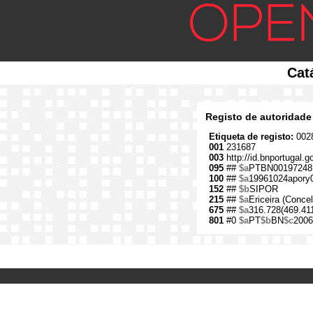
Cat
Registo de autoridade
Etiqueta de registo:
0028
001
231687
003
http://id.bnportugal.
095
##
$a
PTBN00197248
100
##
$a
19961024apory
152
##
$b
SIPOR
215
##
$a
Ericeira (Conce
675
##
$a
316.728(469.41
801
#0
$a
PT
$b
BN
$c
2006