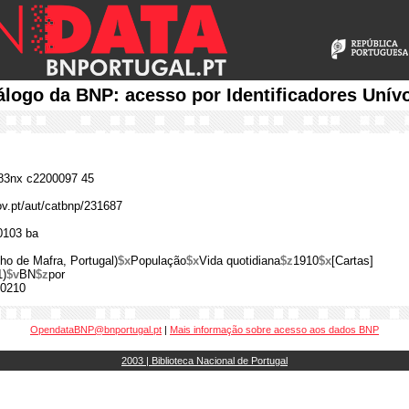
álogo da BNP: acesso por Identificadores Unív
3nx c2200097 45
gov.pt/aut/catbnp/231687
0103 ba
lho de Mafra, Portugal)
$x
População
$x
Vida quotidiana
$z
1910
$x
[Cartas]
1)
$v
BN
$z
por
0210
OpendataBNP@bnportugal.pt
|
Mais informação sobre acesso aos dados BNP
2003 | Biblioteca Nacional de Portugal