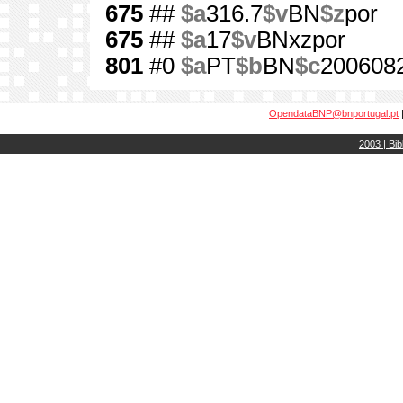
675
##
$a
316.7
$v
BN
$z
por
675
##
$a
17
$v
BNxzpor
801
#0
$a
PT
$b
BN
$c
200608
OpendataBNP@bnportugal.pt
2003 | Bib