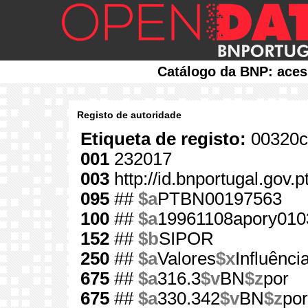
Catálogo da BNP: aces
Registo de autoridade
Etiqueta de registo:
00320c
001
232017
003
http://id.bnportugal.gov.
095
##
$a
PTBN00197563
100
##
$a
19961108apory010
152
##
$b
SIPOR
250
##
$a
Valores
$x
Influênci
675
##
$a
316.3
$v
BN
$z
por
675
##
$a
330.342
$v
BN
$z
por