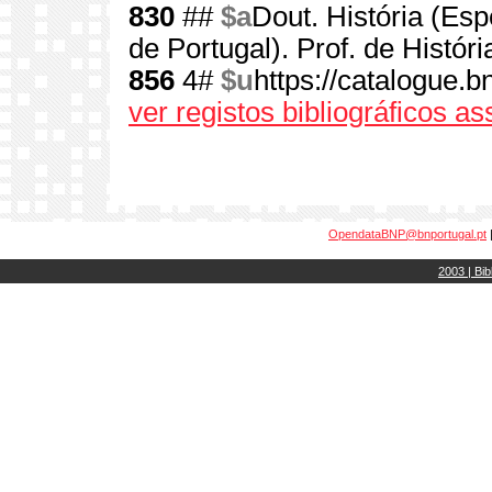
830
##
$a
Dout. História (Es
de Portugal). Prof. de Históri
856
4#
$u
https://catalogue.
ver registos bibliográficos a
OpendataBNP@bnportugal.pt
2003 | Bib