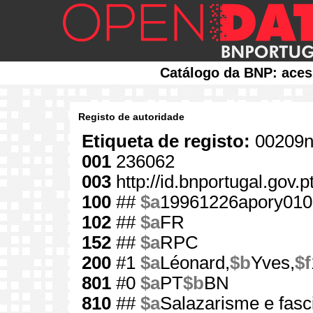
Catálogo da BNP: aces
Registo de autoridade
Etiqueta de registo:
00209n
001
236062
003
http://id.bnportugal.gov.
100
##
$a
19961226apory010
102
##
$a
FR
152
##
$a
RPC
200
#1
$a
Léonard,
$b
Yves,
$f
801
#0
$a
PT
$b
BN
810
##
$a
Salazarisme e fas