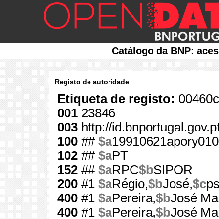
Catálogo da BNP: aces
Registo de autoridade
Etiqueta de registo:
00460c
001
23846
003
http://id.bnportugal.gov.
100
##
$a
19910621apory010
102
##
$a
PT
152
##
$a
RPC
$b
SIPOR
200
#1
$a
Régio,
$b
José,
$c
ps
400
#1
$a
Pereira,
$b
José Mar
400
#1
$a
Pereira,
$b
José Mar