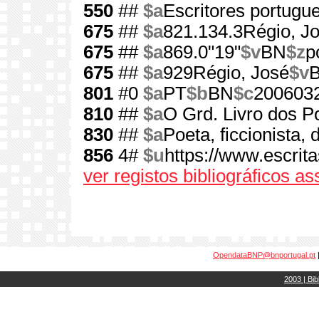
550
##
$a
Escritores portugu
675
##
$a
821.134.3Régio, J
675
##
$a
869.0"19"
$v
BN
$z
p
675
##
$a
929Régio, José
$v
801
#0
$a
PT
$b
BN
$c
200603
810
##
$a
O Grd. Livro dos Po
830
##
$a
Poeta, ficcionista, 
856
4#
$u
https://www.escrita
ver registos bibliográficos a
OpendataBNP@bnportugal.pt
2003 | Bib