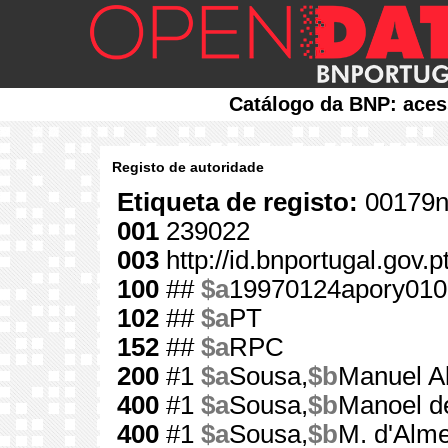
Catálogo da BNP: aces
Registo de autoridade
Etiqueta de registo:
00179n
001
239022
003
http://id.bnportugal.gov.
100
##
$a
19970124apory010
102
##
$a
PT
152
##
$a
RPC
200
#1
$a
Sousa,
$b
Manuel A
400
#1
$a
Sousa,
$b
Manoel d
400
#1
$a
Sousa,
$b
M. d'Alm