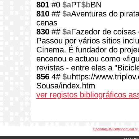
801
#0
$a
PT
$b
BN
810
##
$a
Aventuras do pirat
cenas
830
##
$a
Fazedor de coisas 
Passou por vários sítios incl
Cinema. É fundador do proje
encenou e actuou como «figur
revistas - entre elas a "Bicicl
856
4#
$u
https://www.triplo
Sousa/index.htm
ver registos bibliográficos a
OpendataBNP@bnportugal.pt