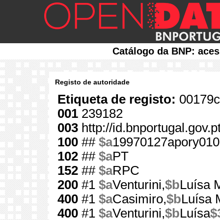
Catálogo da BNP: aces
Registo de autoridade
Etiqueta de registo:
00179c
001
239182
003
http://id.bnportugal.gov.
100
##
$a
19970127apory010
102
##
$a
PT
152
##
$a
RPC
200
#1
$a
Venturini,
$b
Luísa 
400
#1
$a
Casimiro,
$b
Luísa 
400
#1
$a
Venturini,
$b
Luísa
$