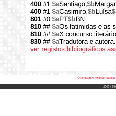
400
#1
$a
Santiago,
$b
Margar
400
#1
$a
Casimiro,
$b
Luísa
$
801
#0
$a
PT
$b
BN
810
##
$a
Os fatimidas e as 
810
##
$a
X concurso literár
830
##
$a
Tradutora e autora.
ver registos bibliográficos a
OpendataBNP@bnportugal.pt
2003 | Bib