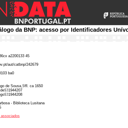
álogo da BNP: acesso por Identificadores Unív
6cx a2200133 45
gov.pt/aut/catbnp/242679
0103 ba0
ogo de Sousa,
$f
fl. ca 1650
 de
$3
1944207
ogo
$3
1944208
bosa - Biblioteca Lusitana
6
os associados