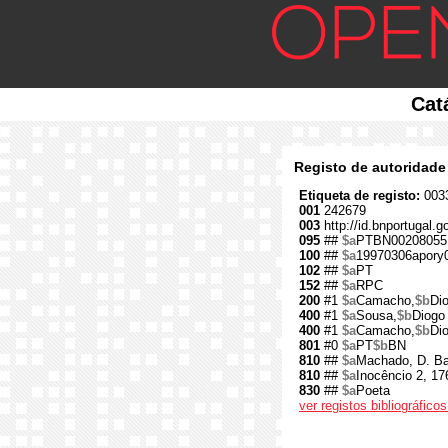
Cat
Registo de autoridade
Etiqueta de registo:
0033
001
242679
003
http://id.bnportugal.
095
##
$a
PTBN00208055
100
##
$a
19970306apory
102
##
$a
PT
152
##
$a
RPC
200
#1
$a
Camacho,
$b
Di
400
#1
$a
Sousa,
$b
Diogo
400
#1
$a
Camacho,
$b
Di
801
#0
$a
PT
$b
BN
810
##
$a
Machado, D. Bar
810
##
$a
Inocêncio 2, 17
830
##
$a
Poeta
ver registos bibliográfic