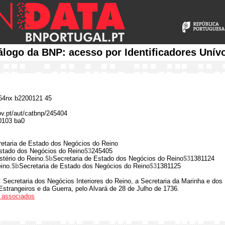
álogo da BNP: acesso por Identificadores Unív
4nx b2200121 45
gov.pt/aut/catbnp/245404
0103 ba0
etaria de Estado dos Negócios do Reino
Estado dos Negócios do Reino
$3
245405
stério do Reino.
$b
Secretaria de Estado dos Negócios do Reino
$3
1381124
ino.
$b
Secretaria de Estado dos Negócios do Reino
$3
1381125
: Secretaria dos Negócios Interiores do Reino, a Secretaria da Marinha e dos
strangeiros e da Guerra, pelo Alvará de 28 de Julho de 1736.
os associados