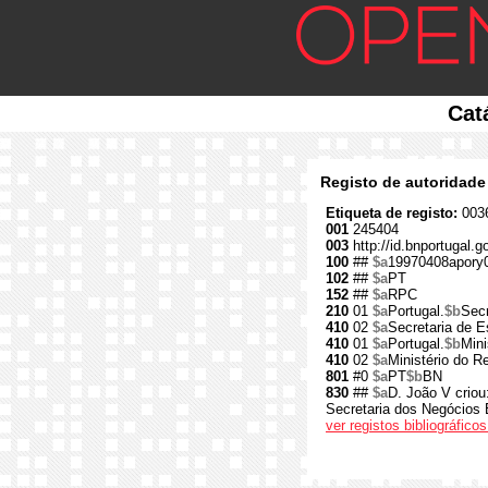
Cat
Registo de autoridade
Etiqueta de registo:
0036
001
245404
003
http://id.bnportugal.
100
##
$a
19970408apory
102
##
$a
PT
152
##
$a
RPC
210
01
$a
Portugal.
$b
Secr
410
02
$a
Secretaria de 
410
01
$a
Portugal.
$b
Mini
410
02
$a
Ministério do Re
801
#0
$a
PT
$b
BN
830
##
$a
D. João V criou
Secretaria dos Negócios E
ver registos bibliográfic