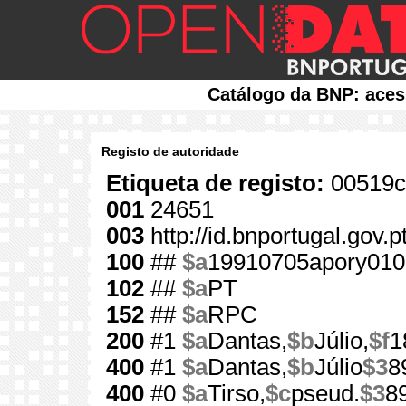
Catálogo da BNP: aces
Registo de autoridade
Etiqueta de registo:
00519c
001
24651
003
http://id.bnportugal.gov.
100
##
$a
19910705apory010
102
##
$a
PT
152
##
$a
RPC
200
#1
$a
Dantas,
$b
Júlio,
$f
1
400
#1
$a
Dantas,
$b
Júlio
$3
8
400
#0
$a
Tirso,
$c
pseud.
$3
8