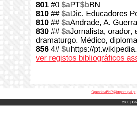
801
#0
$a
PT
$b
BN
810
##
$a
Dic. Educadores Po
810
##
$a
Andrade, A. Guerra
830
##
$a
Jornalista, orador, 
dramaturgo. Médico, diplomat
856
4#
$u
https://pt.wikiped
ver registos bibliográficos a
OpendataBNP@bnportugal.pt
2003 | Bib