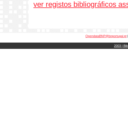
ver registos bibliográficos a
OpendataBNP@bnportugal.pt
2003 | Bib