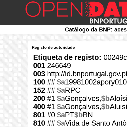
Catálogo da BNP: aces
Registo de autoridade
Etiqueta de registo:
00249c
001
246649
003
http://id.bnportugal.gov.
100
##
$a
19981002apory010
152
##
$a
RPC
200
#1
$a
Gonçalves,
$b
Aloís
400
#1
$a
Gonçalves,
$b
Alui
801
#0
$a
PT
$b
BN
810
##
$a
Vida de Santo Antó