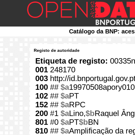
Catálogo da BNP: aces
Registo de autoridade
Etiqueta de registo:
00335n
001
248170
003
http://id.bnportugal.gov.
100
##
$a
19970508apory010
102
##
$a
PT
152
##
$a
RPC
200
#1
$a
Lino,
$b
Raquel Âng
801
#0
$a
PT
$b
BN
810
##
$a
Amplificação da r