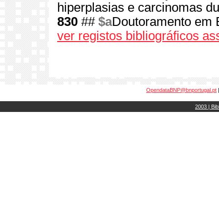
hiperplasias e carcinomas d
830
##
$a
Doutoramento em B
ver registos bibliográficos a
OpendataBNP@bnportugal.pt
2003 | Bib